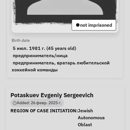
not imprisoned
Personal Information
Birth date
 5 июл. 1981 г. (45 years old) 
Special circumstances
предприниматель/ница
Notes
 предприниматель, вратарь любительской 
хоккейной команды 
Potaskuev Evgeniy Sergeevich
Added: 26 февр. 2025 г.
Case Information
REGION OF CASE INITIATION:
Jewish
Autonomous
Oblast