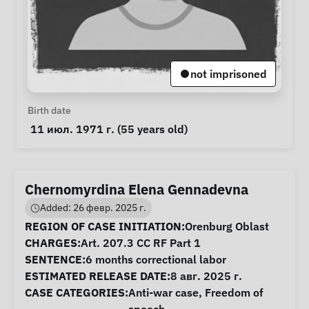
not imprisoned
Personal Information
Birth date
 11 июл. 1971 г. (55 years old) 
Chernomyrdina Elena Gennadevna
Added: 26 февр. 2025 г.
Case Information
REGION OF CASE INITIATION:
Orenburg Oblast
CHARGES:
Art. 207.3 CC RF Part 1
SENTENCE:
6 months correctional labor
ESTIMATED RELEASE DATE:
8 авг. 2025 г.
CASE CATEGORIES:
Anti-war case
,
Freedom of