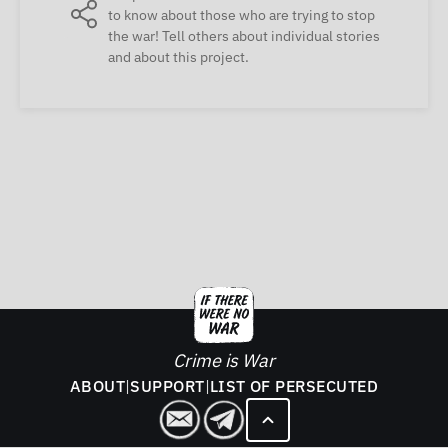
to know about those who are trying to stop
the war! Tell others about individual stories
and about this project.
Crime is War
ABOUT
|
SUPPORT
|
LIST OF PERSECUTED