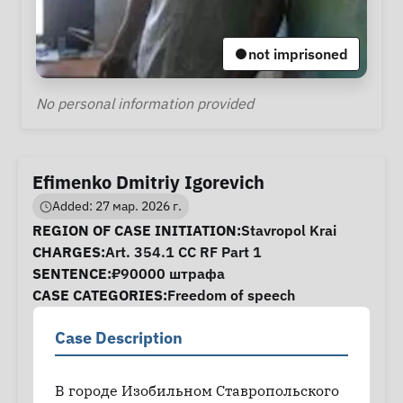
not imprisoned
Personal Information
No personal information provided
Efimenko Dmitriy Igorevich
Added: 27 мар. 2026 г.
Case Information
REGION OF CASE INITIATION:
Stavropol Krai
CHARGES:
Art. 354.1 CC RF Part 1
SENTENCE:
₽90000 штрафа
CASE CATEGORIES:
Freedom of speech
Case Description
В городе Изобильном Ставропольского