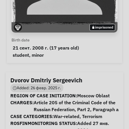
imprisoned
Personal Information
Birth date
 21 сент. 2008 г. (17 years old) 
Special circumstances
student
, 
minor
Dvorov Dmitriy Sergeevich
Added: 26 февр. 2025 г.
Case Information
REGION OF CASE INITIATION:
Moscow Oblast
CHARGES:
Article 205 of the Criminal Code of the
Russian Federation, Part 2, Paragraph a
CASE CATEGORIES:
War-related
,
Terrorism
ROSFINMONITORING STATUS:
Added 27 янв.