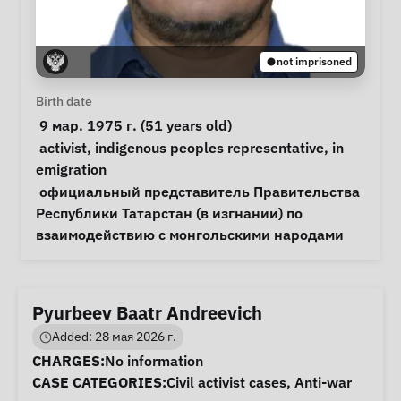
not imprisoned
Personal Information
Birth date
 9 мар. 1975 г. (51 years old) 
Special circumstances
activist
, 
indigenous peoples representative
, 
in 
emigration
Notes
 официальный представитель Правительства 
Республики Татарстан (в изгнании) по 
взаимодействию с монгольскими народами 
Pyurbeev Baatr Andreevich
Added: 28 мая 2026 г.
Case Information
CHARGES:
No information
CASE CATEGORIES:
Civil activist cases
,
Anti-war