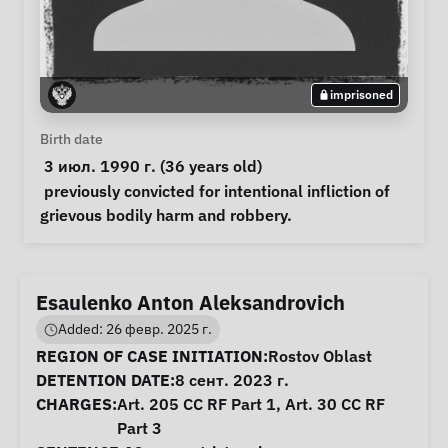
imprisoned
Personal Information
Birth date
 3 июл. 1990 г. (36 years old) 
Notes
 previously convicted for intentional infliction of 
grievous bodily harm and robbery. 
Esaulenko Anton Aleksandrovich
Added: 26 февр. 2025 г.
Case Information
REGION OF CASE INITIATION:
Rostov Oblast
DETENTION DATE:
8 сент. 2023 г.
CHARGES:
Art. 205 CC RF Part 1, Art. 30 CC RF
Part 3