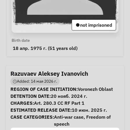
not imprisoned
Personal Information
Birth date
 18 апр. 1975 г. (51 years old) 
Razuvaev Aleksey Ivanovich
Added: 14 мая 2026 г.
Case Information
REGION OF CASE INITIATION:
Voronezh Oblast
DETENTION DATE:
20 нояб. 2024 г.
CHARGES:
Art. 280.3 CC RF Part 1
ESTIMATED RELEASE DATE:
10 июн. 2025 г.
CASE CATEGORIES:
Anti-war case
,
Freedom of
speech