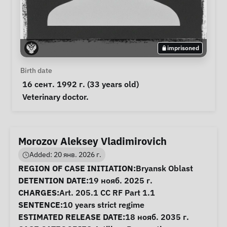
imprisoned
Personal Information
Birth date
 16 сент. 1992 г. (33 years old) 
Notes
 Veterinary doctor. 
Morozov Aleksey Vladimirovich
Added: 20 янв. 2026 г.
Case Information
REGION OF CASE INITIATION:
Bryansk Oblast
DETENTION DATE:
19 нояб. 2025 г.
CHARGES:
Art. 205.1 CC RF Part 1.1
SENTENCE:
10 years strict regime
ESTIMATED RELEASE DATE:
18 нояб. 2035 г.