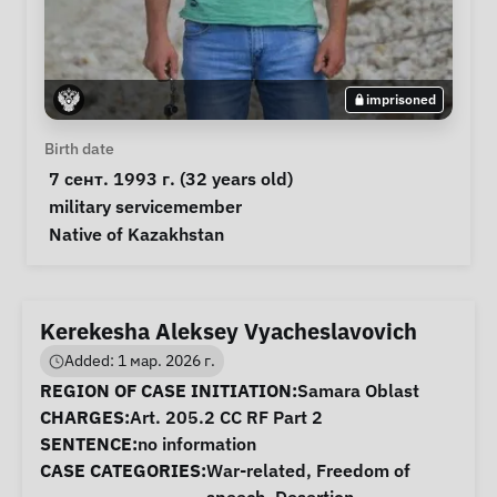
imprisoned
Personal Information
Birth date
 7 сент. 1993 г. (32 years old) 
Special circumstances
military servicemember
Notes
 Native of Kazakhstan 
Kerekesha Aleksey Vyacheslavovich
Added: 1 мар. 2026 г.
Case Information
REGION OF CASE INITIATION:
Samara Oblast
CHARGES:
Art. 205.2 CC RF Part 2
SENTENCE:
no information
CASE CATEGORIES:
War-related
,
Freedom of