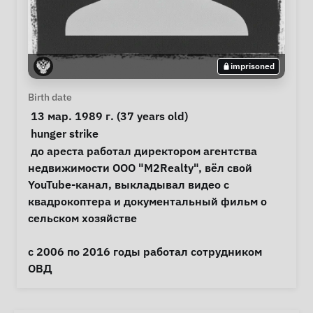
imprisoned
Personal Information
Birth date
 13 мар. 1989 г. (37 years old) 
Special circumstances
hunger strike
Notes
 до ареста работал директором агентства 
недвижимости ООО "M2Realty", вёл свой 
YouTube-канал, выкладывал видео с 
квадрокоптера и документальный фильм о 
сельском хозяйстве

с 2006 по 2016 годы работал сотрудником 
ОВД 