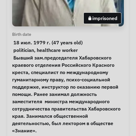
imprisoned
Personal Information
Birth date
 18 июл. 1979 г. (47 years old) 
Special circumstances
politician
, 
healthcare worker
Notes
 Бывший зам.председателя Хабаровского 
краевого отделения Российского Красного 
креста, специалист по международному 
гуманитарному праву, психо-социальной 
поддержке, инструктор по оказанию первой 
помощи. Ранее занимал должность 
заместителя  министра международного 
сотрудничества правительства Хабаровского 
края. Занимался общественной 
деятельностью, был лектором в обществе 
«Знание». 