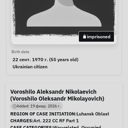
imprisoned
Personal Information
Birth date
 22 сент. 1970 г. (55 years old) 
Special circumstances
Ukrainian citizen
Voroshilo Aleksandr Nikolaevich
(Voroshilo Oleksandr Mikolayovich)
Added: 19 февр. 2026 г.
Case Information
REGION OF CASE INITIATION:
Luhansk Oblast
CHARGES:
Art. 222 CC RF Part 1
CASE CATEGORIES:
War-related
,
Occupied