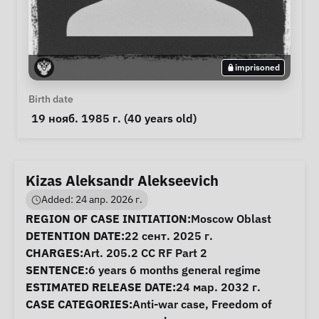
imprisoned
Personal Information
Birth date
 19 нояб. 1985 г. (40 years old) 
Kizas Aleksandr Alekseevich
Added: 24 апр. 2026 г.
Case Information
REGION OF CASE INITIATION:
Moscow Oblast
DETENTION DATE:
22 сент. 2025 г.
CHARGES:
Art. 205.2 CC RF Part 2
SENTENCE:
6 years 6 months general regime
ESTIMATED RELEASE DATE:
24 мар. 2032 г.
CASE CATEGORIES:
Anti-war case
,
Freedom of