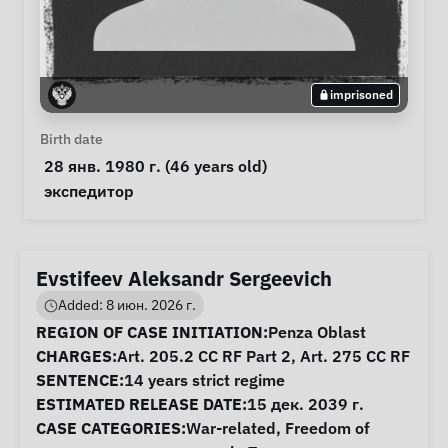
imprisoned
Personal Information
Birth date
 28 янв. 1980 г. (46 years old) 
Notes
 экспедитор 
Evstifeev Aleksandr Sergeevich
Added: 8 июн. 2026 г.
Case Information
REGION OF CASE INITIATION:
Penza Oblast
CHARGES:
Art. 205.2 CC RF Part 2, Art. 275 CC RF
SENTENCE:
14 years strict regime
ESTIMATED RELEASE DATE:
15 дек. 2039 г.
CASE CATEGORIES:
War-related
,
Freedom of