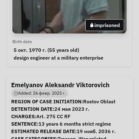
imprisoned
Personal Information
Birth date
 5 окт. 1970 г. (55 years old) 
Notes
 design engineer at a military enterprise 
Emelyanov Aleksandr Viktorovich
Added: 26 февр. 2025 г.
Case Information
REGION OF CASE INITIATION:
Rostov Oblast
DETENTION DATE:
24 мая 2023 г.
CHARGES:
Art. 275 CC RF
SENTENCE:
13 years 6 months strict regime
ESTIMATED RELEASE DATE:
19 нояб. 2036 г.
CASE CATEGORIES:
Treason
,
War-related