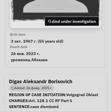
died under investigation
Personal Information
Birth date
 3 окт. 1967 г. (55 years old) 
Death date
 26 янв. 2023 г. 
Notes
 уроженец Абхазии 
Digas Aleksandr Borisovich
Added: 26 февр. 2025 г.
Case Information
REGION OF CASE INITIATION:
Volgograd Oblast
CHARGES:
Art. 128.1 CC RF Part 5
SENTENCE:
case dismissed