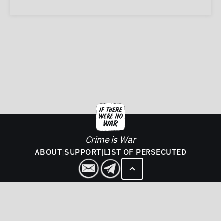
Crime is War
ABOUT
|
SUPPORT
|
LIST OF PERSECUTED
2026. If There Was No War - All rights reserved.