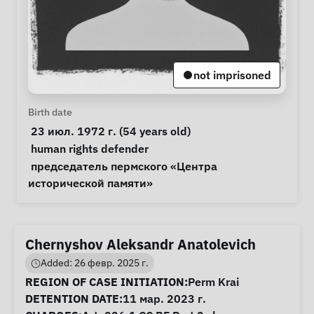
not imprisoned
Personal Information
Birth date
 23 июл. 1972 г. (54 years old) 
Special circumstances
human rights defender
Notes
 председатель пермского «Центра 
исторической памяти» 
Chernyshov Aleksandr Anatolevich
Added: 26 февр. 2025 г.
Case Information
REGION OF CASE INITIATION:
Perm Krai
DETENTION DATE:
11 мар. 2023 г.