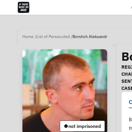
Home
List of Persecuted
Borshch Aleksandr
B
Ca
REGI
CHA
SEN
CAS
C
В
not imprisoned
п