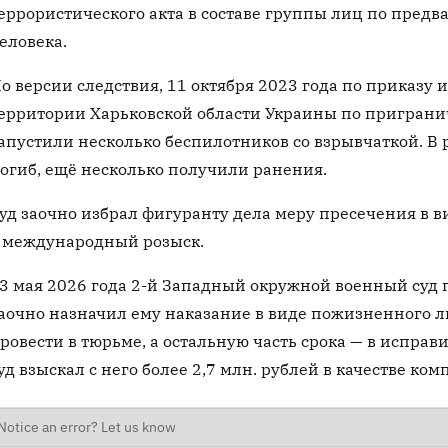
еррористического акта в составе группы лиц по предв
еловека.
о версии следствия, 11 октября 2023 года по приказу
ерритории Харьковской области Украины по пригран
апустили несколько беспилотников со взрывчаткой. В 
огиб, ещё несколько получили ранения.
уд заочно избрал фигуранту дела меру пресечения в в
 международный розыск.
3 мая 2026 года 2-й Западный окружной военный суд
аочно назначил ему наказание в виде пожизненного л
ровести в тюрьме, а остальную часть срока — в испра
уд взыскал с него более 2,7 млн. рублей в качестве к
Notice an error? Let us know