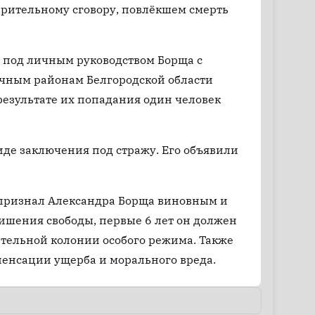
арительному сговору, повлёкшем смерть
 и под личным руководством Борща с
ичным районам Белгородской области
результате их попадания один человек
иде заключения под стражу. Его объявили
 признал Александра Борща виновным и
ишения свободы, первые 6 лет он должен
вительной колонии особого режима. Также
омпенсации ущерба и морального вреда.