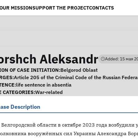
OUR MISSION
SUPPORT THE PROJECT
CONTACTS
orshch Aleksandr
Added: 15 мая 20
se Information
ON OF CASE INITIATION:
Belgorod Oblast
RGES:
Article 205 of the Criminal Code of the Russian Federa
TENCE:
life sentence in absentia
E CATEGORIES:
War-related
ase Description
 Белгородской области в октябре 2023 года возбудили 
олковника вооружённых сил Украины Александра Борщ