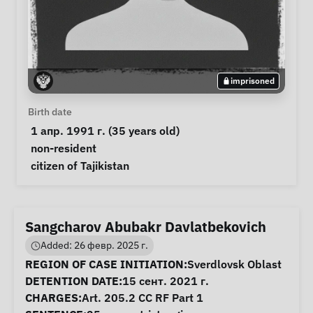
imprisoned
Personal Information
Birth date
 1 апр. 1991 г. (35 years old) 
Special circumstances
non-resident
Notes
 citizen of Tajikistan 
Sangcharov Abubakr Davlatbekovich
Added: 26 февр. 2025 г.
Case Information
REGION OF CASE INITIATION:
Sverdlovsk Oblast
DETENTION DATE:
15 сент. 2021 г.
CHARGES:
Art. 205.2 CC RF Part 1